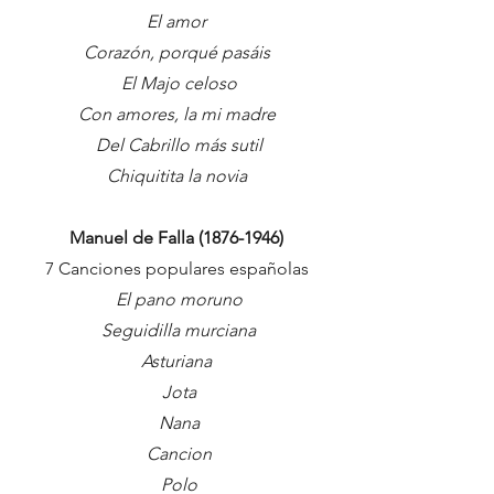
El amor
Corazón, porqué pasáis
El Majo celoso
Con amores, la mi madre
Del Cabrillo más sutil
Chiquitita la novia
Manuel de Falla
(1876-1946)
7 Canciones populares españolas
El pano moruno
Seguidilla murciana
Asturiana
Jota
Nana
Cancion
Polo