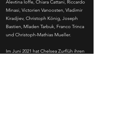
Alevtina Ioffe, Chiara Cattani, Riccardo
Minasi, Victorien Vanoosten, Vladimir
Kiradjiev, Christoph König, Joseph
Bastien, Mladen Tarbuk, Franco Trinca
und Christoph-Mathias Mueller.
Im Juni 2021 hat Chelsea Zurflüh ihren
Master of Arts bei Prof. Barbara Locher
an der „Hochschule der Künste
Bern/Schweizer Opernstudio Biel“ im
Studiengang "Specialized Music
Performance Oper" mit der höchsten
Benotung "Ausgezeichnet"
abgeschlossen.
Zur Website