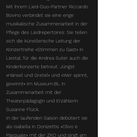
Mit ihrem Lied-Duo-Partner Riccardo
Bovino verbindet sie eine enge
musikalische Zusammenarbeit in der
Pflege des Liedrepertoires: Sie teilen
sich die künstlerische Leitung der
Konzertreihe «Stimmen zu Gast» in
Liestal, für die Andrea Suter auch die
Kinderkonzerte betreut: Jüngst
«Hänsel und Gretel» und «Wer spinnt,
gewinnt» im Museum.BL in
Zusammenarbeit mit der
Theaterpädagogin und Erzählerin
Susanne Flück.
In der laufenden Saison debütiert sie
als Isabella in Donizettis «Olivo e
Pasquale» mit der ZKO und singt am