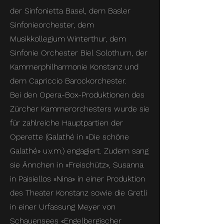
der Sinfonietta Basel, dem Basler
Sinfonieorchester, dem
Musikkollegium Winterthur, dem
Sinfonie Orchester Biel Solothurn, der
Kammerphilharmonie Konstanz und
dem Capriccio Barockorchester.
Bei den Opera-Box-Produktionen des
Zürcher Kammerorchesters wurde sie
für zahlreiche Hauptpartien der
Operette (Galathé in «Die schöne
Galathé» u.v.m.) engagiert. Zudem sang
sie Ännchen in «Freischütz», Susanna
in Paisiellos «Nina» in einer Produktion
des Theater Konstanz sowie die Gretli
in einer Urfassung Meyer von
Schauensees «Engelbergischer