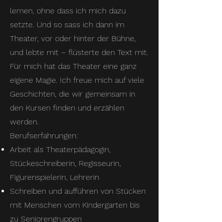
lernen, ohne dass ich mich dazu
setzte. Und so sass ich dann im
Theater, vor oder hinter der Bühne,
und lebte mit – flüsterte den Text mit.
Für mich hat das Theater eine ganz
eigene Magie. Ich freue mich auf viele
Geschichten, die wir gemeinsam in
den Kursen finden und erzählen
werden.
Berufserfahrungen:
Arbeit als Theaterpädagogin,
Stückeschreiberin, Regisseurin,
Figurenspielerin, Lehrerin
Schreiben und aufführen von Stücken
mit Menschen vom Kindergarten bis
zu Seniorengruppen