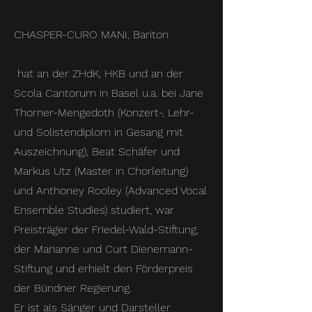
CHASPER-CURO MANI, Bariton
hat an der ZHdK, HKB und an der
Scola Cantorum in Basel u.a. bei Jane
Thorner-Mengedoth (Konzert-, Lehr-
und Solistendiplom in Gesang mit
Auszeichnung), Beat Schäfer und
Markus Utz (Master in Chorleitung)
und Anthoney Rooley (Advanced Vocal
Ensemble Studies) studiert, war
Preisträger der Friedel-Wald-Stiftung,
der Marianne und Curt Dienemann-
Stiftung und erhielt den Förderpreis
der Bündner Regierung.
Er ist als Sänger und Darsteller