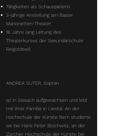
Tätigkeiten als Schauspielerin
3-jährige Anstellung am Basler
Marionetten-Theater
16 Jahre lang Leitung des
Theaterkurses der Sekundarschule
Reigoldswil
ANDREA SUTER, Sopran
ist in Sissach aufgewachsen und lebt
mit ihrer Familie in Liestal. An der
Hochschule der Künste Bern studierte
sie bei Hans Peter Blochwitz, an der
Zürcher Hochschule der Künste bei