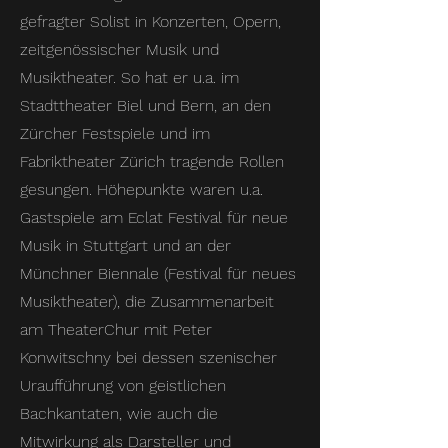
gefragter Solist in Konzerten, Opern,
zeitgenössischer Musik und
Musiktheater. So hat er u.a. im
Stadttheater Biel und Bern, an den
Zürcher Festspiele und im
Fabriktheater Zürich tragende Rollen
gesungen. Höhepunkte waren u.a.
Gastspiele am Eclat Festival für neue
Musik in Stuttgart und an der
Münchner Biennale (Festival für neues
Musiktheater), die Zusammenarbeit
am TheaterChur mit Peter
Konwitschny bei dessen szenischer
Uraufführung von geistlichen
Bachkantaten, wie auch die
Mitwirkung als Darsteller und