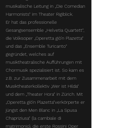
musikalische Leitung in „Die Comedian
Harmonists“ im Theater Rigiblick.
Er hat das professionelle
Gesangsensemble „Helvetia Quartett“,
die Volksoper „Operetta giò’n Plazetta“
und das „Ensemble Turicanto“
gegründet, welches auf
musiktheatralische Aufführungen mit
Chormusik spezialisiert ist. So kam es
z.B. zur Zusammenarbeit mit dem
Musiktheaterkollektiv „Wer ist Hilda“
und dem „Theater Hora“ in Zürich. Mit
„Operetta giò’n Plazetta“verkörperte er
jüngst den Men Blanc in „La Spusa
Chapriziusa“ (la cambiale di
matrimonio), die erste Rossini Oper