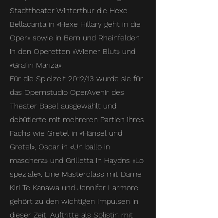
Stadttheater Winterthur die Hexe
Bellacanta in «Hexe Hillary geht in die
Oper» sowie in Bern und Rheinfelden
in den Operetten «Wiener Blut» und
«Gräfin Mariza».
Für die Spielzeit 2012/13 wurde sie für
das Opernstudio OperAvenir des
Theater Basel ausgewählt und
debütierte mit mehreren Partien ihres
Fachs wie Gretel in «Hänsel und
Gretel», Oscar in «Un ballo in
maschera» und Grilletta in Haydns «Lo
speziale». Eine Masterclass mit Dame
Kiri Te Kanawa und Jennifer Larmore
gehört zu den wichtigen Impulsen in
dieser Zeit. Auftritte als Solistin mit