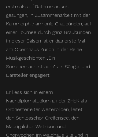
erstmals auf Rätoromanisch
gesungen, in Zusammenarbeit mit der
Kammerphilharmonie Graubünden, auf
einer Tournee durch ganz Graubünden.
In dieser Saison ist er das erste Mal
am Opernhaus Zürich in der Reihe
Musikgeschichten „Ein
Sommernachtstraum“ als Sänger und
Darsteller engagiert.
Er liess sich in einem
Nachdiplomstudium an der ZHdK als
Orchesterleiter weiterbilden, leitet
den Schlosschor Greifensee, den
Madrigalchor Wetzikon und
Chorwochen im Waldhaus Sils und in