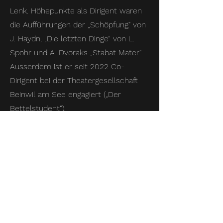
Lenk. Höhepunkte als Dirigent waren
die Aufführungen der „Schöpfung" von
J. Haydn, „Die letzten Dinge“ von L.
Spohr und A. Dvoraks „Stabat Mater“.
Ausserdem ist er seit 2022 Co-
Dirigent bei der Theatergesellschaft
Beinwil am See engagiert („Der
Bettelstudent“).
CONSUELO GUILIANELLI, Harfenistin
ist Ehrenmitglied von Swiss Harp und
hat an den wichtigsten europäischen
Musikfestivals (Lucerne Musik Festival,