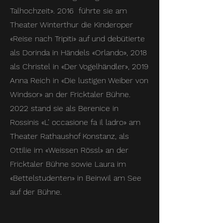
Talhochzeit». 2016 führte sie am
Theater Winterthur die Kinderoper
«Reise nach Tripiti» auf und debütierte
als Dorinda in Händels «Orlando», 2018
als Christel in «Der Vogelhändler», 2019
Anna Reich in «Die lustigen Weiber von
Windsor» an der Fricktaler Bühne.
2022 stand sie als Berenice in
Rossinis «L’ occasione fa il ladro» am
Theater Rathaushof Konstanz, als
Ottilie im «Weissen Rössl» an der
Fricktaler Bühne sowie Laura im
«Bettelstudenten» in Beinwil am See
auf der Bühne.