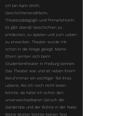
Ich bin Karin Wirth,
Geschichtenerzählerin,
Theaterpädagogin und Primarlehrerin.
Es gibt überall Geschichten zu
entdecken, zu spielen und zum Leben
zu erwecken. Theater wurde mir
schon in die Wiege gelegt. Meine
Eltern lernten sich beim
Studententheater in Freiburg kennen.
Das Theater war und ist neben ihrem
Beruf immer ein wichtiger Teil ihres
Lebens. Als ich noch nicht lesen
konnte, da hatte ich schon den
unverwechselbaren Geruch der
Garderobe und der Bühne in der Nase.
Meine Mutter konnte keinen Text