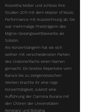
Roswitha Müller und schloss ihre
Studien 2011 mit dem Master of Music
Performance mit Auszeichnung ab. Sie
war mehrmalige Preisträgerin des
Migros-Gesangswettbewerbs als
Solistin.
Als Konzertsängerin hat sie sich
seither mit verschiedensten Partien
des Oratorienfachs einen Namen
gemacht. Ein breites Repertoire vom
Barock bis zu zeitgenössischen
Werken brachte ihr eine rege
Konzerttätigkeit, zuletzt eine
Aufführung der Carmina Burana mit
den Chören der Universitäten
Konstanz und Bologna.