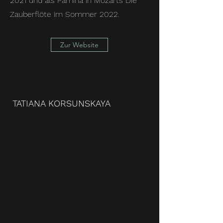
2021 und als Pamina in Mozarts Die
Zauberflöte im Sommer 2022.
Zur Website
TATIANA KORSUNSKAYA