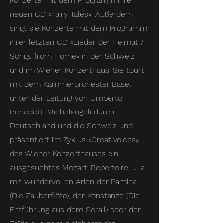
Konzerte mit dem Programm ihrer
neuen CD «Fairy Tales». Außerdem
singt sie Konzerte mit dem Programm
ihrer letzten CD «Lieder der Heimat /
Songs from Home» in der Schweiz
und im Wiener Konzerthaus. Sie tourt
mit dem Kammerorchester Basel
unter der Leitung von Umberto
Benedetti Michelangeli durch
Deutschland und die Schweiz und
präsentiert im Zyklus «Great Voices»
des Wiener Konzerthauses ein
ausgesuchtes Mozart-Repertoire, u. a.
mit wundervollen Arien der Pamina
(Die Zauberflöte), der Konstanze (Die
Entführung aus dem Serail) oder der