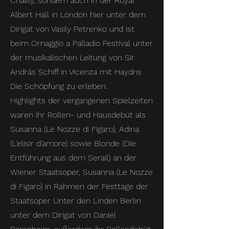
Chailly, sondern auch in der Royal
Albert Hall in London hier unter dem
Dirigat von Vasily Petrenko und ist
beim Omaggio a Palladio Festival unter
der musikalischen Leitung von Sir
András Schiff in Vicenza mit Haydns
Die Schöpfung zu erleben.
Highlights der vergangenen Spielzeiten
waren ihr Rollen- und Hausdebüt als
Susanna (Le Nozze di Figaro), Adina
(L’elisir d’amore) sowie Blonde (Die
Entführung aus dem Serail) an der
Wiener Staatsoper, Susanna (Le Nozze
di Figaro) in Rahmen der Festtage der
Staatsoper Unter den Linden Berlin
unter dem Dirigat von Daniel