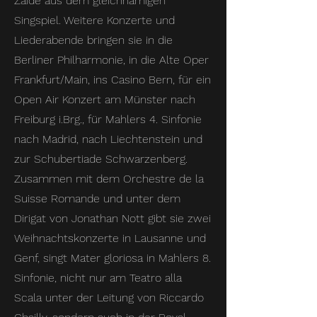
Zaïde aus dem gleichnamigen
Singspiel. Weitere Konzerte und
Liederabende bringen sie in die
Berliner Philharmonie, in die Alte Oper
Frankfurt/Main, ins Casino Bern, für ein
Open Air Konzert am Münster nach
Freiburg i.Brg., für Mahlers 4. Sinfonie
nach Madrid, nach Liechtenstein und
zur Schubertiade Schwarzenberg.
Zusammen mit dem Orchestre de la
Suisse Romande und unter dem
Dirigat von Jonathan Nott gibt sie zwei
Weihnachtskonzerte in Lausanne und
Genf, singt Mater gloriosa in Mahlers 8.
Sinfonie, nicht nur am Teatro alla
Scala unter der Leitung von Riccardo