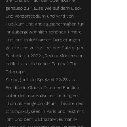
Sie fühlt sich auf der Opernbühne
genauso zu Hause wie auf dem Lied-
und Konzertpodium und wird von
Publikum und Kritik gleichermaßen für
ihr außergewöhnlich schönes Timbre
und ihre einfühlsamen Darbietungen
gefeiert, so zuletzt bei den Salzburger
Festspielen 2022: „Regula Mühlemann
brilliert als strahlende Pamina.“ The
Telegraph
Sie beginnt die Spielzeit 22/23 als
Euridice in Glucks Orfeo ed Euridice
unter der musikalischen Leitung von
Thomas Hengelbrock am Théâtre des
Champs-Elysées in Paris und reist mit
ihm und dem Balthasar-Neumann-