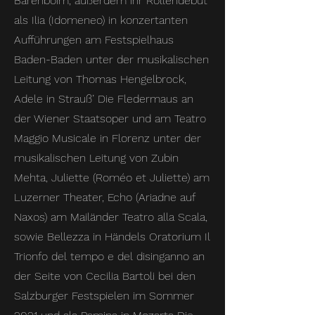
Barenboim, außerdem ihr Rollendebüt
als Ilia (Idomeneo) in konzertanten
Aufführungen am Festspielhaus
Baden-Baden unter der musikalischen
Leitung von Thomas Hengelbrock,
Adele in Strauß’ Die Fledermaus an
der Wiener Staatsoper und am Teatro
Maggio Musicale in Florenz unter der
musikalischen Leitung von Zubin
Mehta, Juliette (Roméo et Juliette) am
Luzerner Theater, Echo (Ariadne auf
Naxos) am Mailänder Teatro alla Scala,
sowie Bellezza in Händels Oratorium Il
Trionfo del tempo e del disinganno an
der Seite von Cecilia Bartoli bei den
Salzburger Festspielen im Sommer