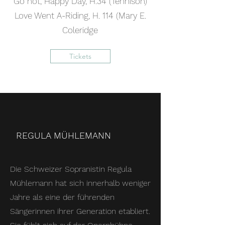
Go not, Happy Day, H.34 (Tennison)
Love Went A-Riding, H. 114 (Mary E.
Coleridge
Tickets
REGULA MÜHLEMANN
Die Schweizer Sopranistin Regula
Mühlemann hat sich innerhalb weniger
Jahre als eine der führenden
Sängerinnen ihrer Generation etabliert.