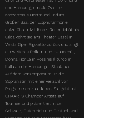
Chor und -Orchester nach Dortmund
und Hamburg, um die Oper im
Konzerthaus Dortmund und im
Großen Saal der Elbphilharmonie
aufzuführen. Mit ihrem Rollendebüt als
Gilda kehrt sie ans Theater Basel in
Verdis Oper Rigoletto zurück und singt
ein weiteres Rollen- und Hausdebüt,
Donna Fiorilla in Rossinis Il turco in
Italia an der Hamburger Staatsoper.
Auf dem Konzertpodium ist die
Sopranistin mit einer Vielzahl von
Programmen zu erleben. Sie geht mit
CHAARTS Chamber Artists auf
Tournee und präsentiert in der
Schweiz, Österreich und Deutschland